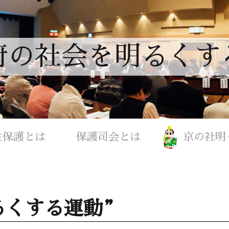
府の社会を明るくす
生保護とは
保護司会とは
京の社明
るくする運動”