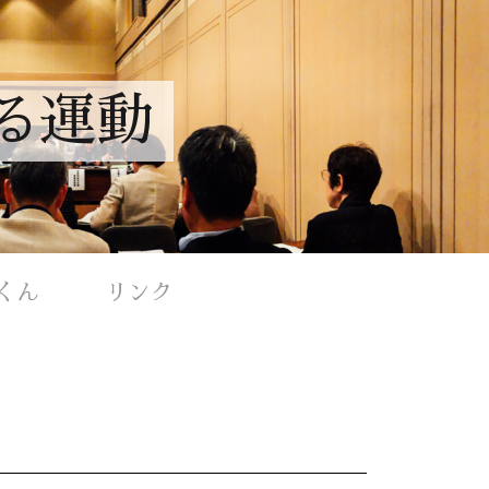
る運動
くん
リンク