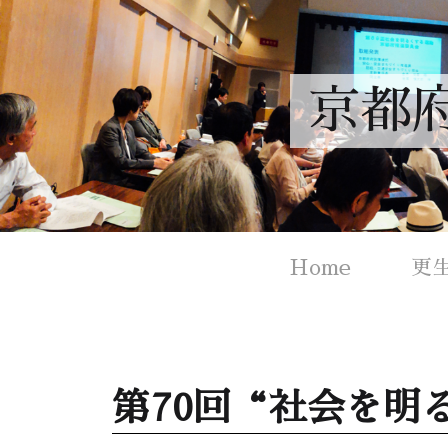
京都
Home
更
第70回“社会を明